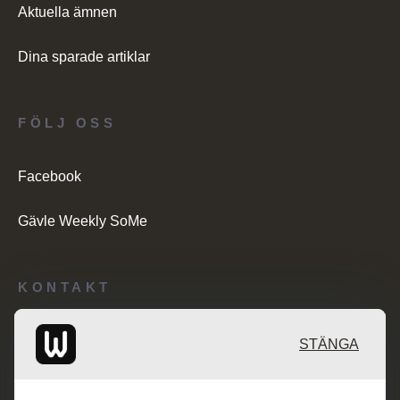
Aktuella ämnen
Dina sparade artiklar
FÖLJ OSS
Facebook
Gävle Weekly SoMe
KONTAKT
Redaktionen: desk@maratongroup.com
STÄNGA
Kunder/Annonsering: se.sales@maratongroup.com