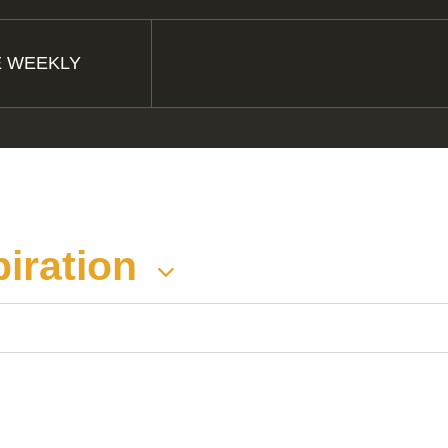
E WEEKLY
piration