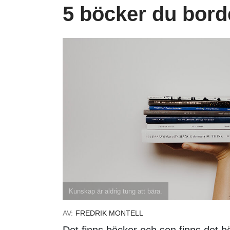
5 böcker du borde
Kunskap är aldrig tung att bära.
AV:
FREDRIK MONTELL
Det finns böcker och sen finns det bö