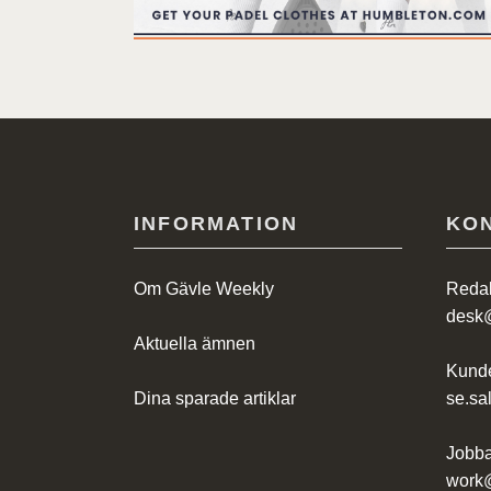
INFORMATION
KO
Om Gävle Weekly
Redak
desk
Aktuella ämnen
Kunde
Dina sparade artiklar
se.s
Jobba
work