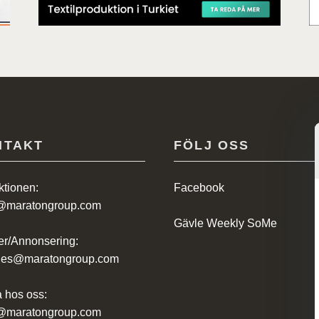
NTAKT
FÖLJ OSS
tionen:
Facebook
@maratongroup.com
Gävle Weekly SoMe
r/Annonsering:
ales@maratongroup.com
 hos oss:
@maratongroup.com