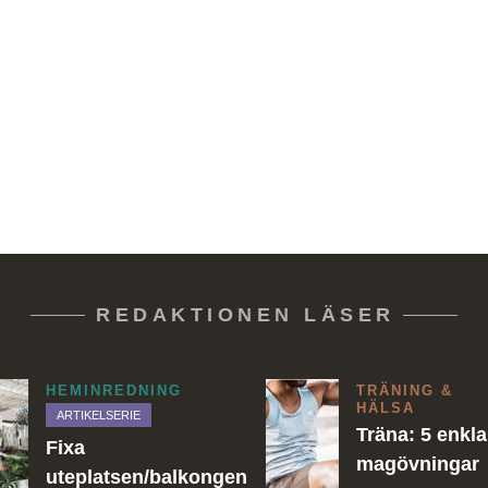
REDAKTIONEN LÄSER
HEMINREDNING
TRÄNING &
HÄLSA
ARTIKELSERIE
Träna: 5 enkla
Fixa
magövningar
uteplatsen/balkongen