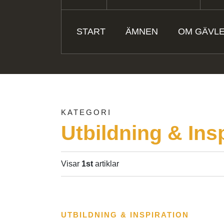
START
ÄMNEN
OM GÄVL
KATEGORI
Utbildning & Ins
Visar
1st
artiklar
UTBILDNING & INSPIRATION