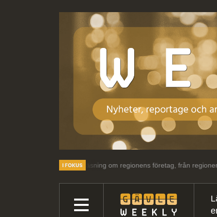
ch intressant läsning om regionens företag, från regionens företag.
L
e