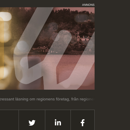
ANNONS
ng om regionens företag, från regionens företag.
Välkommen till Gäv