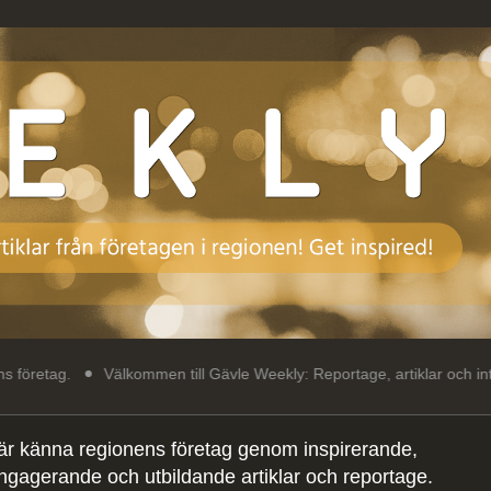
Välkommen till Gävle Weekly: Reportage, artiklar och intressant läsni
är känna regionens företag genom inspirerande,
ngagerande och utbildande artiklar och reportage.