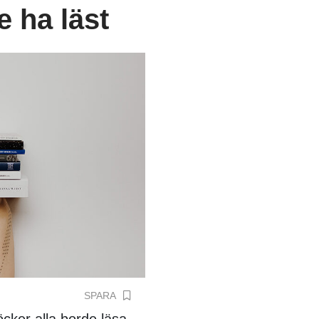
 ha läst
SPARA
cker alla borde läsa.