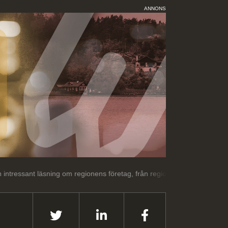
ANNONS
äsning om regionens företag, från regionens företag.
Välkommen till