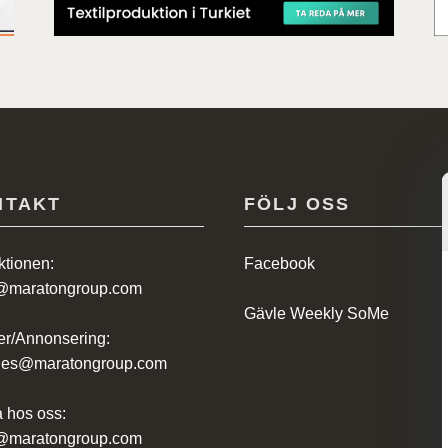
NTAKT
FÖLJ OSS
tionen:
Facebook
@maratongroup.com
Gävle Weekly SoMe
r/Annonsering:
ales@maratongroup.com
 hos oss:
@maratongroup.com