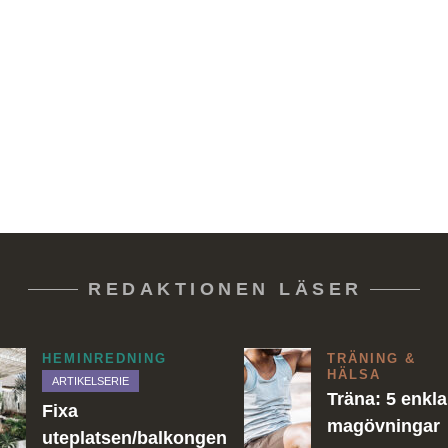
REDAKTIONEN LÄSER
HEMINREDNING
TRÄNING &
HÄLSA
ARTIKELSERIE
Träna: 5 enkla
Fixa
magövningar
uteplatsen/balkongen