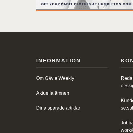
INFORMATION
KO
Om Gävle Weekly
Redak
desk
Aktuella ämnen
Kunde
Dina sparade artiklar
se.s
Jobba
work