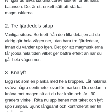
tvingas du använda dina core-muskler för att hålla
balansen. Det är ett enkelt sätt att stärka
magmusklerna.
2. Tre fjärdedels situp
Vanliga situps. Bortsett från den lilla detaljen att du
aldrig går hela vägen ner, utan bara tre fjärdedelar,
innan du vänder upp igen. Det gör att magmusklerna
får jobba hela tiden vilket ger bättre effekt än när du
går hela vägen ner.
3. Knälyft
Ligg rak som en planka med hela kroppen. Låt hälarna
sväva några centimeter ovanför marken. Dra sedan in
knäna mot magen så att du har knän och lår i 90
graders vinkel. Räta nu upp benen mot taket och lyft
upp rumpan. Sjunk långsamt och kontrollerat ner till