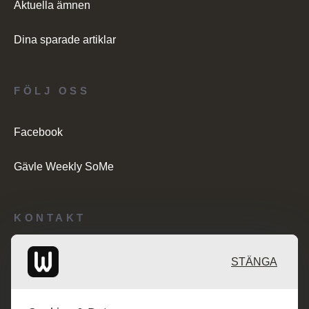
Aktuella ämnen
Dina sparade artiklar
FÖLJ OSS
Facebook
Gävle Weekly SoMe
KONTAKT
Redaktionen: desk@maratongroup.com
STÄNGA
Kunder/Annonsering: se.sales@maratongroup.com