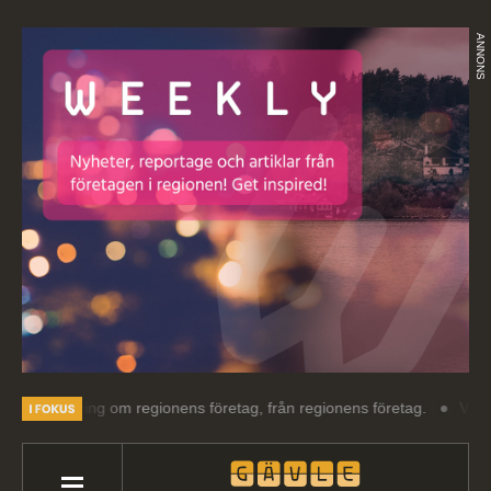
ANNONS
äsning om regionens företag, från regionens företag.
Välkommen till