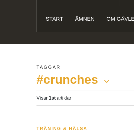
START
ÄMNEN
OM GÄVL
TAGGAR
#crunches
Visar
1st
artiklar
TRÄNING & HÄLSA