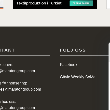
NTAKT
FÖLJ OSS
tionen:
Facebook
@maratongroup.com
Gävle Weekly SoMe
r/Annonsering:
ales@maratongroup.com
 hos oss:
@maratongroup.com