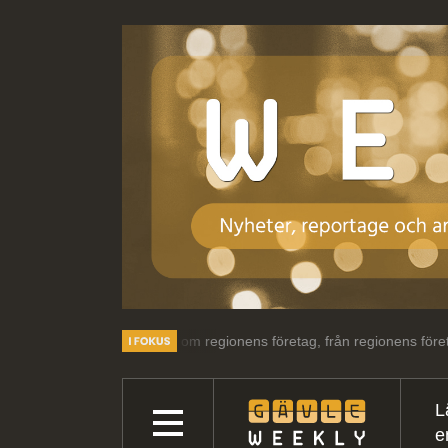
ssant läsning om regionens företag, från regionens företag.
Välkom
L
e