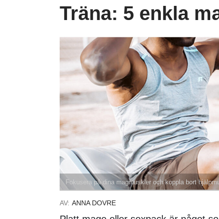
Träna: 5 enkla m
Fokusera på dina magmuskler och koppla bort hjälpmu
AV:
ANNA DOVRE
Platt mage eller sexpack är något