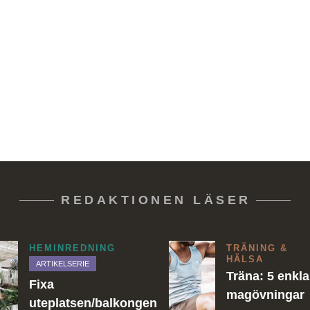
REDAKTIONEN LÄSER
HEMINREDNING
TRÄNING &
HÄLSA
ARTIKELSERIE
Träna: 5 enkla
Fixa
magövningar
uteplatsen/balkongen