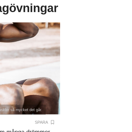
agövningar
skler så mycket det går.
SPARA
 som många drömmer