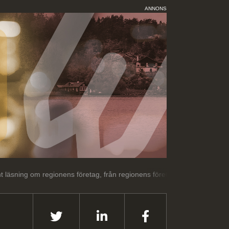
ANNONS
gionens företag, från regionens företag.
Välkommen till Gävle Week