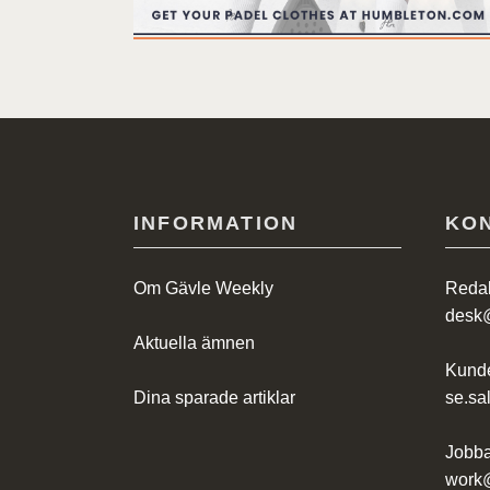
INFORMATION
KO
Om Gävle Weekly
Redak
desk
Aktuella ämnen
Kunde
Dina sparade artiklar
se.s
Jobba
work