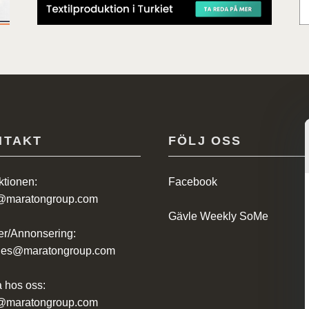
NTAKT
FÖLJ OSS
tionen:
Facebook
@maratongroup.com
Gävle Weekly SoMe
r/Annonsering:
ales@maratongroup.com
 hos oss:
@maratongroup.com