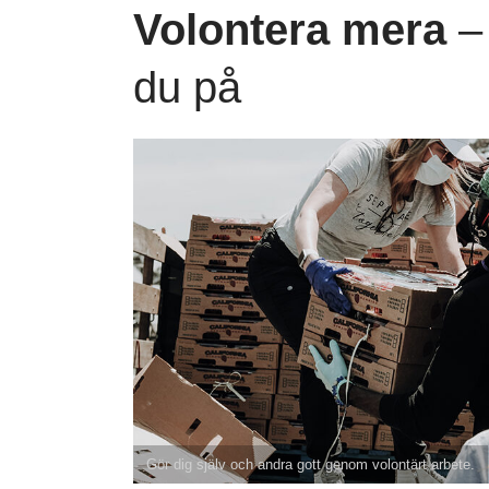
Volontera mera
– 
du på
Gör dig själv och andra gott genom volontärt arbete.