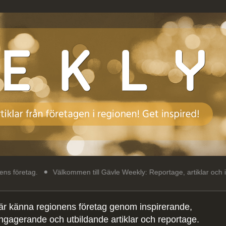
Välkommen till Gävle Weekly: Reportage, artiklar och intressant läsni
är känna regionens företag genom inspirerande,
ngagerande och utbildande artiklar och reportage.