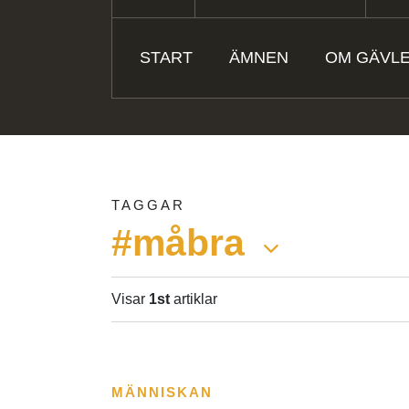
START
ÄMNEN
OM GÄVL
TAGGAR
#måbra
Visar
1st
artiklar
MÄNNISKAN