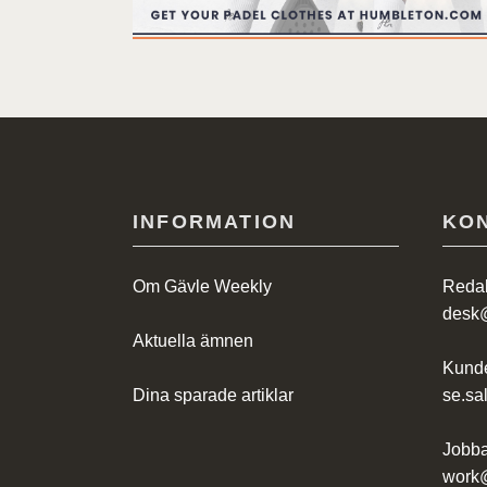
INFORMATION
KO
Om Gävle Weekly
Redak
desk
Aktuella ämnen
Kunde
Dina sparade artiklar
se.s
Jobba
work