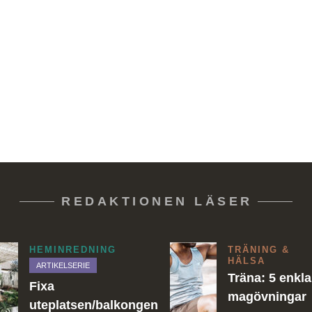
REDAKTIONEN LÄSER
HEMINREDNING
TRÄNING &
HÄLSA
ARTIKELSERIE
Träna: 5 enkla
Fixa
magövningar
uteplatsen/balkongen