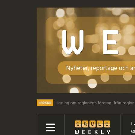
och intressant läsning om regionens företag, från regionens företag.
L
e