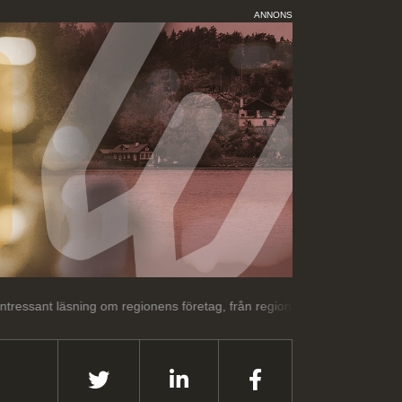
ANNONS
ng om regionens företag, från regionens företag.
Välkommen till Gä