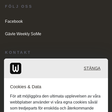
FÖLJ OSS
Facebook
Gävle Weekly SoMe
KONTAKT
Redaktionen: desk@maratongroup.com
STÄNGA
Kunder/Annonsering: se.sales@maratongroup.com
Cookies & Data
Jobba hos oss: work@maratongroup.com
För att möjliggöra den ultimata upplevelsen av våra
webbplatser använder vi våra egna cookies såväl
som tredjeparts för enskilda och återkommande